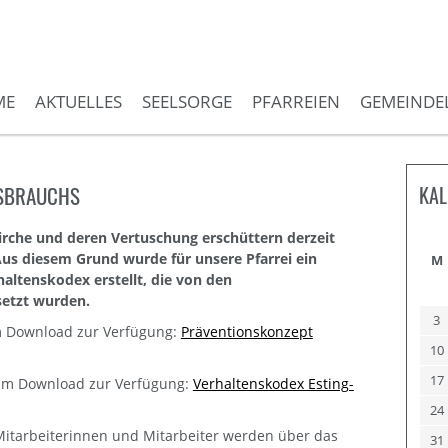
ME
AKTUELLES
SEELSORGE
PFARREIEN
GEMEINDE
SSBRAUCHS
KAL
Kirche und deren Vertuschung erschüttern derzeit
 Aus diesem Grund wurde für unsere Pfarrei ein
M
altenskodex erstellt, die von den
setzt wurden.
3
m Download zur Verfügung:
Präventionskonzept
10
17
zum Download zur Verfügung:
Verhaltenskodex Esting-
24
Mitarbeiterinnen und Mitarbeiter werden über das
31