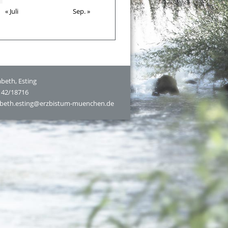
« Juli
Sep. »
sabeth, Esting
8142/18716
sabeth.esting@erzbistum-muenchen.de