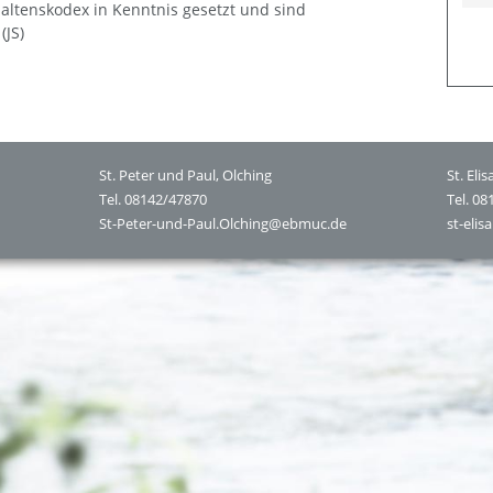
altenskodex in Kenntnis gesetzt und sind
(JS)
St. Peter und Paul, Olching
St. Eli
Tel. 08142/47870
Tel. 0
St-Peter-und-Paul.Olching@ebmuc.de
st-eli