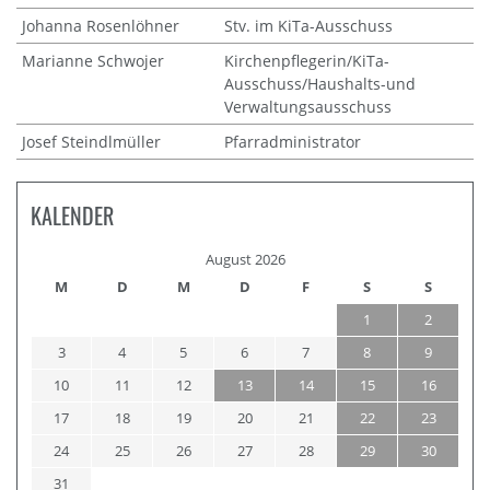
Johanna Rosenlöhner
Stv. im KiTa-Ausschuss
Marianne Schwojer
Kirchenpflegerin/KiTa-
Ausschuss/Haushalts-und
Verwaltungsausschuss
Josef Steindlmüller
Pfarradministrator
KALENDER
August 2026
M
D
M
D
F
S
S
1
2
3
4
5
6
7
8
9
10
11
12
13
14
15
16
17
18
19
20
21
22
23
24
25
26
27
28
29
30
31