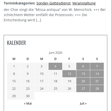
Terminkategorien:
Sonder-Gottesdienst
,
Veranstaltung
der Chor singt die “Missa antiqua” von W. Menschick. +++ Bei
schlechtem Wetter entfällt die Prozession. +++ Die
Entscheidung wird […]
KALENDER
Juni 2026
M
D
M
D
F
S
S
1
2
3
4
5
6
7
8
9
10
11
12
13
14
15
16
17
18
19
20
21
22
23
24
25
26
27
28
29
30
« Mai
Juli »